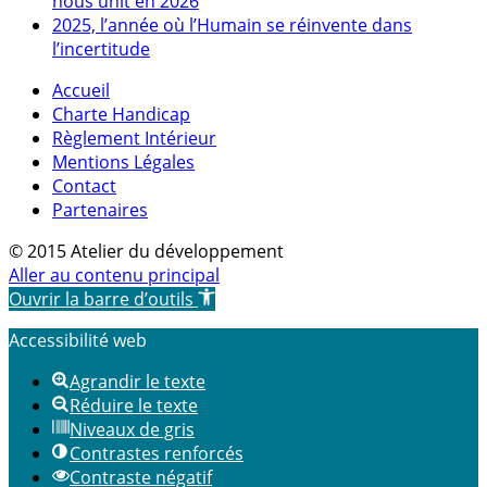
nous unit en 2026
2025, l’année où l’Humain se réinvente dans
l’incertitude
Accueil
Charte Handicap
Règlement Intérieur
Mentions Légales
Contact
Partenaires
© 2015 Atelier du développement
Aller au contenu principal
Ouvrir la barre d’outils
Accessibilité web
Agrandir le texte
Réduire le texte
Niveaux de gris
Contrastes renforcés
Contraste négatif