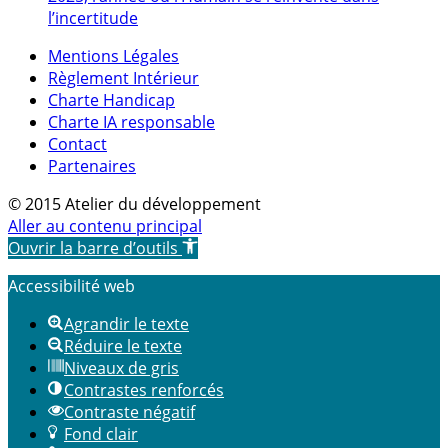
l’incertitude
Mentions Légales
Règlement Intérieur
Charte Handicap
Charte IA responsable
Contact
Partenaires
© 2015 Atelier du développement
Aller au contenu principal
Ouvrir la barre d’outils
Accessibilité web
Agrandir le texte
Réduire le texte
Niveaux de gris
Contrastes renforcés
Contraste négatif
Fond clair