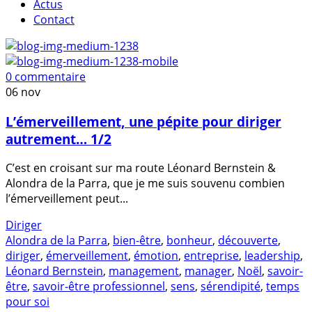
Actus
Contact
0 commentaire
06
nov
L’émerveillement, une pépite pour diriger
autrement… 1/2
C’est en croisant sur ma route Léonard Bernstein &
Alondra de la Parra, que je me suis souvenu combien
l’émerveillement peut...
Diriger
Alondra de la Parra
,
bien-être
,
bonheur
,
découverte
,
diriger
,
émerveillement
,
émotion
,
entreprise
,
leadership
,
Léonard Bernstein
,
management
,
manager
,
Noël
,
savoir-
être
,
savoir-être professionnel
,
sens
,
sérendipité
,
temps
pour soi