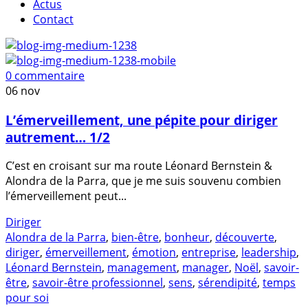
Actus
Contact
0 commentaire
06
nov
L’émerveillement, une pépite pour diriger
autrement… 1/2
C’est en croisant sur ma route Léonard Bernstein &
Alondra de la Parra, que je me suis souvenu combien
l’émerveillement peut...
Diriger
Alondra de la Parra
,
bien-être
,
bonheur
,
découverte
,
diriger
,
émerveillement
,
émotion
,
entreprise
,
leadership
,
Léonard Bernstein
,
management
,
manager
,
Noël
,
savoir-
être
,
savoir-être professionnel
,
sens
,
sérendipité
,
temps
pour soi