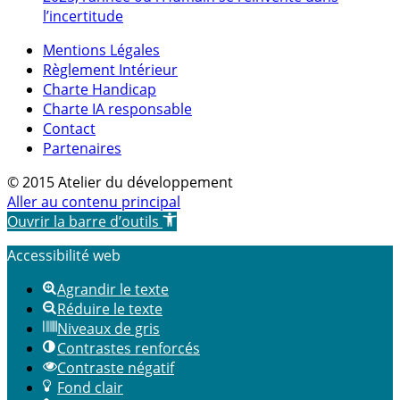
l’incertitude
Mentions Légales
Règlement Intérieur
Charte Handicap
Charte IA responsable
Contact
Partenaires
© 2015 Atelier du développement
Aller au contenu principal
Ouvrir la barre d’outils
Accessibilité web
Agrandir le texte
Réduire le texte
Niveaux de gris
Contrastes renforcés
Contraste négatif
Fond clair