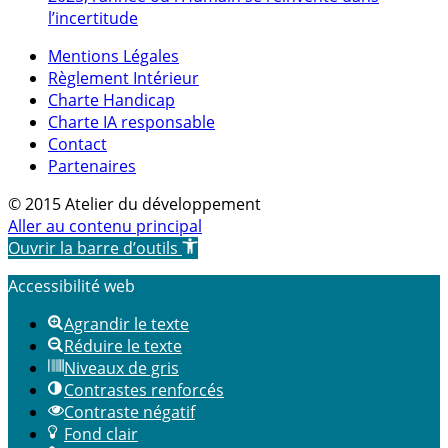
l’incertitude
Mentions Légales
Règlement Intérieur
Charte Handicap
Charte IA responsable
Contact
Partenaires
© 2015 Atelier du développement
Aller au contenu principal
Ouvrir la barre d’outils
Accessibilité web
Agrandir le texte
Réduire le texte
Niveaux de gris
Contrastes renforcés
Contraste négatif
Fond clair