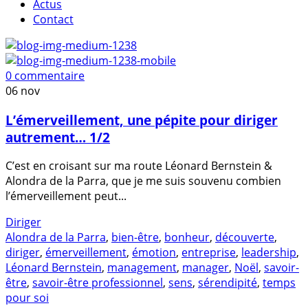
Actus
Contact
0 commentaire
06
nov
L’émerveillement, une pépite pour diriger
autrement… 1/2
C’est en croisant sur ma route Léonard Bernstein &
Alondra de la Parra, que je me suis souvenu combien
l’émerveillement peut...
Diriger
Alondra de la Parra
,
bien-être
,
bonheur
,
découverte
,
diriger
,
émerveillement
,
émotion
,
entreprise
,
leadership
,
Léonard Bernstein
,
management
,
manager
,
Noël
,
savoir-
être
,
savoir-être professionnel
,
sens
,
sérendipité
,
temps
pour soi