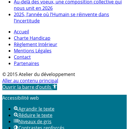
Au-delà des voeux, une composition collective qui
nous unit en 2026
2025, l’année où l’Humain se réinvente dans
l’incertitude
Accueil
Charte Handicap
Règlement Intérieur
Mentions Légales
Contact
Partenaires
© 2015 Atelier du développement
Aller au contenu principal
Ouvrir la barre d’outils
Accessibilité web
Agrandir le texte
Réduire le texte
Niveaux de gris
Contrastes renforcés