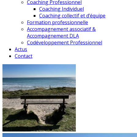
Coaching Professionnel
Coaching Individuel
Coaching collectif et d’équipe
Formation professionnelle
Accompagnement associatif &
Accompagnement DLA
Codéveloppement Professionnel
Actus
Contact