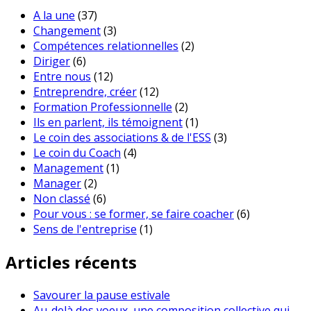
A la une
(37)
Changement
(3)
Compétences relationnelles
(2)
Diriger
(6)
Entre nous
(12)
Entreprendre, créer
(12)
Formation Professionnelle
(2)
Ils en parlent, ils témoignent
(1)
Le coin des associations & de l'ESS
(3)
Le coin du Coach
(4)
Management
(1)
Manager
(2)
Non classé
(6)
Pour vous : se former, se faire coacher
(6)
Sens de l'entreprise
(1)
Articles récents
Savourer la pause estivale
Au-delà des voeux, une composition collective qui