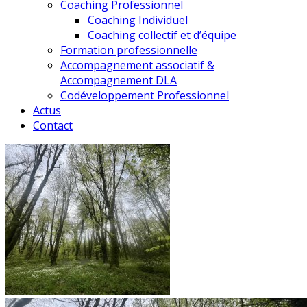
Coaching Professionnel
Coaching Individuel
Coaching collectif et d’équipe
Formation professionnelle
Accompagnement associatif &
Accompagnement DLA
Codéveloppement Professionnel
Actus
Contact