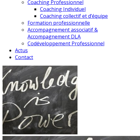
Coaching Professionnel
Coaching Individuel
Coaching collectif et d’équipe
Formation professionnelle
Accompagnement associatif &
Accompagnement DLA
Codéveloppement Professionnel
Actus
Contact