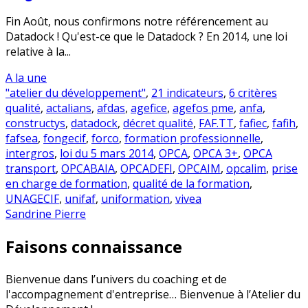
Fin Août, nous confirmons notre référencement au
Datadock ! Qu'est-ce que le Datadock ? En 2014, une loi
relative à la...
A la une
"atelier du développement"
,
21 indicateurs
,
6 critères
qualité
,
actalians
,
afdas
,
agefice
,
agefos pme
,
anfa
,
constructys
,
datadock
,
décret qualité
,
FAF.TT
,
fafiec
,
fafih
,
fafsea
,
fongecif
,
forco
,
formation professionnelle
,
intergros
,
loi du 5 mars 2014
,
OPCA
,
OPCA 3+
,
OPCA
transport
,
OPCABAIA
,
OPCADEFI
,
OPCAIM
,
opcalim
,
prise
en charge de formation
,
qualité de la formation
,
UNAGECIF
,
unifaf
,
uniformation
,
vivea
Sandrine Pierre
Faisons connaissance
Bienvenue dans l’univers du coaching et de
l'accompagnement d'entreprise… Bienvenue à l’Atelier du