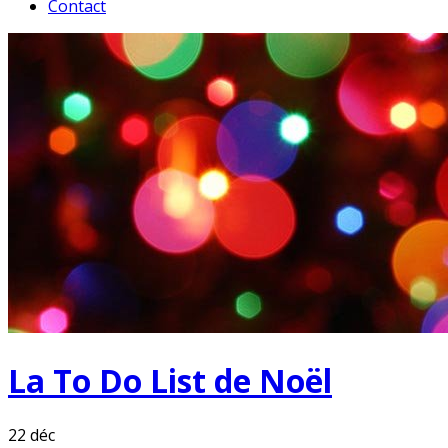
Contact
La To Do List de Noël
22
déc