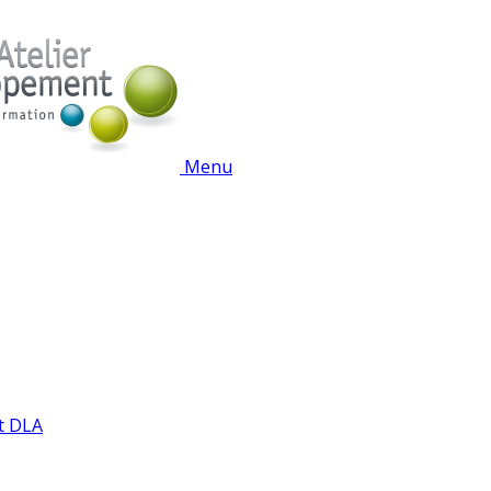
Menu
t DLA