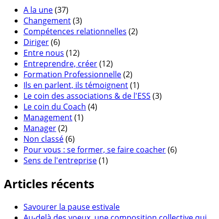
A la une
(37)
Changement
(3)
Compétences relationnelles
(2)
Diriger
(6)
Entre nous
(12)
Entreprendre, créer
(12)
Formation Professionnelle
(2)
Ils en parlent, ils témoignent
(1)
Le coin des associations & de l'ESS
(3)
Le coin du Coach
(4)
Management
(1)
Manager
(2)
Non classé
(6)
Pour vous : se former, se faire coacher
(6)
Sens de l'entreprise
(1)
Articles récents
Savourer la pause estivale
Au-delà des voeux, une composition collective qui