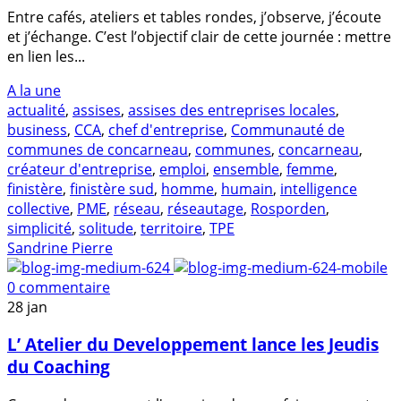
Entre cafés, ateliers et tables rondes, j’observe, j’écoute
et j’échange. C’est l’objectif clair de cette journée : mettre
en lien les...
A la une
actualité
,
assises
,
assises des entreprises locales
,
business
,
CCA
,
chef d'entreprise
,
Communauté de
communes de concarneau
,
communes
,
concarneau
,
créateur d'entreprise
,
emploi
,
ensemble
,
femme
,
finistère
,
finistère sud
,
homme
,
humain
,
intelligence
collective
,
PME
,
réseau
,
réseautage
,
Rosporden
,
simplicité
,
solitude
,
territoire
,
TPE
Sandrine Pierre
0 commentaire
28
jan
L’ Atelier du Developpement lance les Jeudis
du Coaching