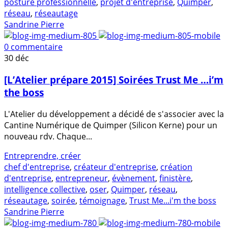
posture professionnelle
,
projet d'entreprise
,
Quimper
,
réseau
,
réseautage
Sandrine Pierre
0 commentaire
30
déc
[L’Atelier prépare 2015] Soirées Trust Me …i’m
the boss
L'Atelier du développement a décidé de s'associer avec la
Cantine Numérique de Quimper (Silicon Kerne) pour un
nouveau rdv. Chaque...
Entreprendre, créer
chef d'entreprise
,
créateur d'entreprise
,
création
d'entreprise
,
entrepreneur
,
évènement
,
finistère
,
intelligence collective
,
oser
,
Quimper
,
réseau
,
réseautage
,
soirée
,
témoignage
,
Trust Me...i'm the boss
Sandrine Pierre