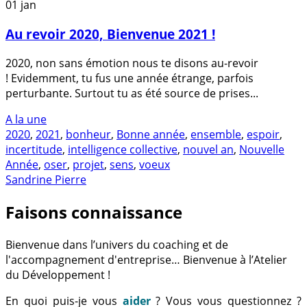
01
jan
Au revoir 2020, Bienvenue 2021 !
2020, non sans émotion nous te disons au-revoir
! Evidemment, tu fus une année étrange, parfois
perturbante. Surtout tu as été source de prises...
A la une
2020
,
2021
,
bonheur
,
Bonne année
,
ensemble
,
espoir
,
incertitude
,
intelligence collective
,
nouvel an
,
Nouvelle
Année
,
oser
,
projet
,
sens
,
voeux
Sandrine Pierre
Faisons connaissance
Bienvenue dans l’univers du coaching et de
l'accompagnement d'entreprise… Bienvenue à l’Atelier
du Développement !
En quoi puis-je vous
aider
? Vous vous questionnez ?