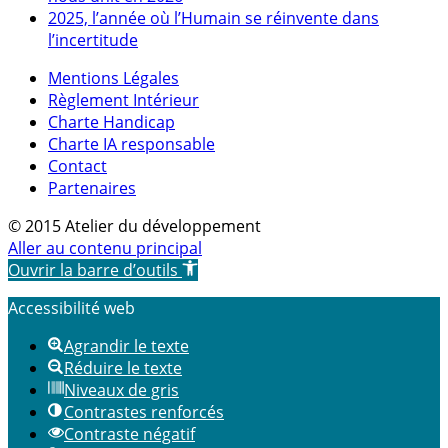
2025, l’année où l’Humain se réinvente dans
l’incertitude
Mentions Légales
Règlement Intérieur
Charte Handicap
Charte IA responsable
Contact
Partenaires
© 2015 Atelier du développement
Aller au contenu principal
Ouvrir la barre d’outils
Accessibilité web
Agrandir le texte
Réduire le texte
Niveaux de gris
Contrastes renforcés
Contraste négatif