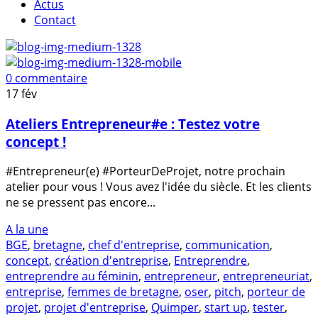
Actus
Contact
0 commentaire
17
fév
Ateliers Entrepreneur#e : Testez votre
concept !
#Entrepreneur(e) #PorteurDeProjet, notre prochain
atelier pour vous ! Vous avez l'idée du siècle. Et les clients
ne se pressent pas encore...
A la une
BGE
,
bretagne
,
chef d'entreprise
,
communication
,
concept
,
création d'entreprise
,
Entreprendre
,
entreprendre au féminin
,
entrepreneur
,
entrepreneuriat
,
entreprise
,
femmes de bretagne
,
oser
,
pitch
,
porteur de
projet
,
projet d'entreprise
,
Quimper
,
start up
,
tester
,