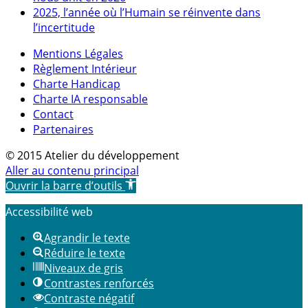
2025, l’année où l’Humain se réinvente dans
l’incertitude
Mentions Légales
Règlement Intérieur
Charte Handicap
Charte IA responsable
Contact
Partenaires
© 2015 Atelier du développement
Aller au contenu principal
Ouvrir la barre d’outils
Accessibilité web
Agrandir le texte
Réduire le texte
Niveaux de gris
Contrastes renforcés
Contraste négatif