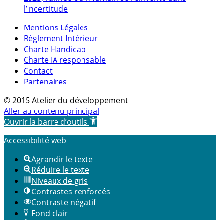
l’incertitude
Mentions Légales
Règlement Intérieur
Charte Handicap
Charte IA responsable
Contact
Partenaires
© 2015 Atelier du développement
Aller au contenu principal
Ouvrir la barre d’outils
Accessibilité web
Agrandir le texte
Réduire le texte
Niveaux de gris
Contrastes renforcés
Contraste négatif
Fond clair