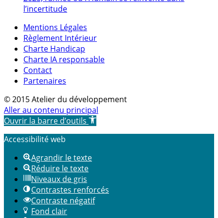
l’incertitude
Mentions Légales
Règlement Intérieur
Charte Handicap
Charte IA responsable
Contact
Partenaires
© 2015 Atelier du développement
Aller au contenu principal
Ouvrir la barre d’outils
Accessibilité web
Agrandir le texte
Réduire le texte
Niveaux de gris
Contrastes renforcés
Contraste négatif
Fond clair