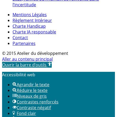
l’incertitude
Mentions Légales
Règlement Intérieur
Charte Handicap
Charte IA responsable
Contact
Partenaires
© 2015 Atelier du développement
Aller au contenu principal
Ouvrir la barre d’outils
Accessibilité web
Agrandir le texte
Réduire le texte
Niveaux de gris
Contrastes renforcés
Contraste négatif
Fond clair