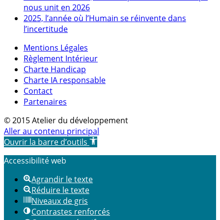
nous unit en 2026
2025, l’année où l’Humain se réinvente dans
l’incertitude
Mentions Légales
Règlement Intérieur
Charte Handicap
Charte IA responsable
Contact
Partenaires
© 2015 Atelier du développement
Aller au contenu principal
Ouvrir la barre d’outils
Accessibilité web
Agrandir le texte
Réduire le texte
Niveaux de gris
Contrastes renforcés