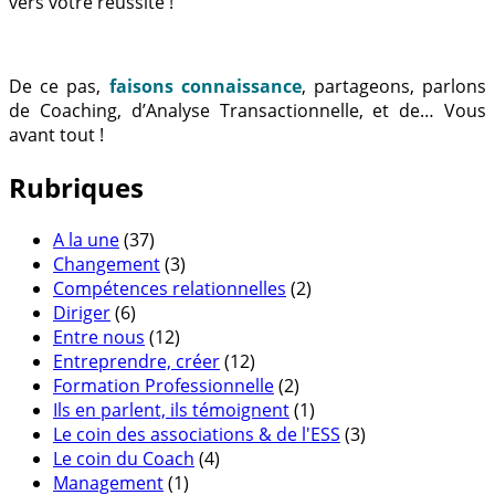
vers votre réussite !
De ce pas,
faisons connaissance
, partageons, parlons
de Coaching, d’Analyse Transactionnelle, et de… Vous
avant tout !
Rubriques
A la une
(37)
Changement
(3)
Compétences relationnelles
(2)
Diriger
(6)
Entre nous
(12)
Entreprendre, créer
(12)
Formation Professionnelle
(2)
Ils en parlent, ils témoignent
(1)
Le coin des associations & de l'ESS
(3)
Le coin du Coach
(4)
Management
(1)