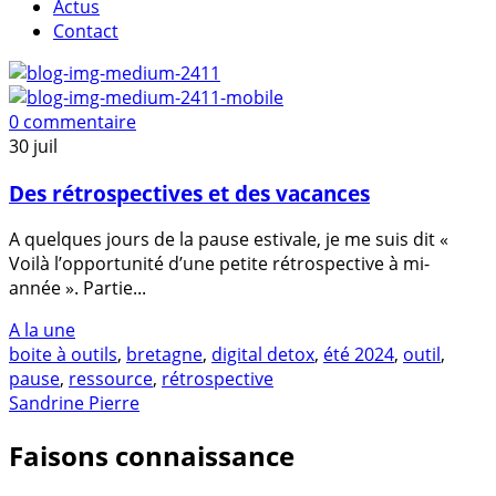
Actus
Contact
0 commentaire
30
juil
Des rétrospectives et des vacances
A quelques jours de la pause estivale, je me suis dit «
Voilà l’opportunité d’une petite rétrospective à mi-
année ». Partie...
A la une
boite à outils
,
bretagne
,
digital detox
,
été 2024
,
outil
,
pause
,
ressource
,
rétrospective
Sandrine Pierre
Faisons connaissance